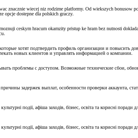
ac znacznie wiecej niz rodzime platformy. Od wiekszych bonusow po
ze opcje dostepne dla polskich graczy.
oznuji ceskym hracum okamzity pristup ke hram bez nutnosti dokladat 
cu.
которые хотят подтвердить профиль организации и повысить до
влекать новых клиентов и управлять информацией о компании.
вать проблемы с доступом. Возможные технические сбои, обно
причины задержек выплат, особенности проверки аккаунта, ста
культурні події, афіша заходів, бізнес, освіта та корисні поради
культурні події, афіша заходів, бізнес, освіта та корисні поради