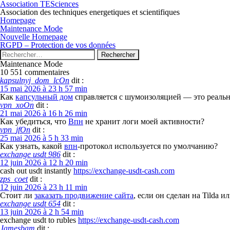
Association TESciences
Association des techniques energetiques et scientifiques
Homepage
Maintenance Mode
Nouvelle Homepage
RGPD – Protection de vos données
Rechercher :
Maintenance Mode
10 551 commentaires
kapsulnyj_dom_lcOn
dit :
15 mai 2026 à 23 h 57 min
Как
капсульный дом
справляется с шумоизоляцией — это реальн
vpn_xoOn
dit :
21 mai 2026 à 16 h 26 min
Как убедиться, что
Впн
не хранит логи моей активности?
vpn_jfOn
dit :
25 mai 2026 à 5 h 33 min
Как узнать, какой
впн
-протокол используется по умолчанию?
exchange usdt 986
dit :
12 juin 2026 à 12 h 20 min
cash out usdt instantly
https://exchange-usdt-cash.com
zps_coet
dit :
12 juin 2026 à 23 h 11 min
Стоит ли
заказать продвижение сайта
, если он сделан на Tilda 
exchange usdt 654
dit :
13 juin 2026 à 2 h 54 min
exchange usdt to rubles
https://exchange-usdt-cash.com
Jamesbam
dit :