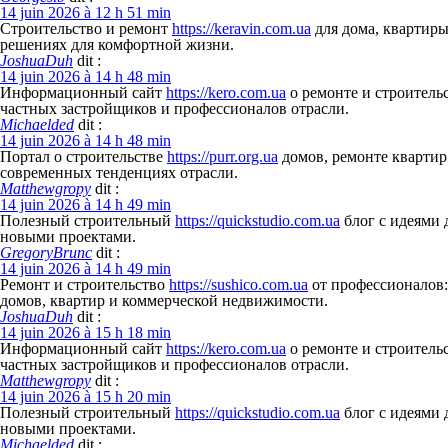
14 juin 2026 à 12 h 51 min
Строительство и ремонт
https://keravin.com.ua
для дома, квартиры
решениях для комфортной жизни.
JoshuaDuh
dit :
14 juin 2026 à 14 h 48 min
Информационный сайт
https://kero.com.ua
о ремонте и строитель
частных застройщиков и профессионалов отрасли.
Michaelded
dit :
14 juin 2026 à 14 h 48 min
Портал о строительстве
https://purr.org.ua
домов, ремонте квартир 
современных тенденциях отрасли.
Matthewgropy
dit :
14 juin 2026 à 14 h 49 min
Полезный строительный
https://quickstudio.com.ua
блог с идеями 
новыми проектами.
GregoryBrunc
dit :
14 juin 2026 à 14 h 49 min
Ремонт и строительство
https://sushico.com.ua
от профессионалов:
домов, квартир и коммерческой недвижимости.
JoshuaDuh
dit :
14 juin 2026 à 15 h 18 min
Информационный сайт
https://kero.com.ua
о ремонте и строитель
частных застройщиков и профессионалов отрасли.
Matthewgropy
dit :
14 juin 2026 à 15 h 20 min
Полезный строительный
https://quickstudio.com.ua
блог с идеями 
новыми проектами.
Michaelded
dit :