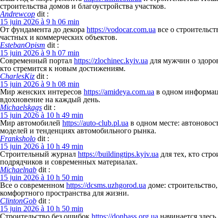
строительства домов и благоустройства участков.
Andrewcop
dit :
15 juin 2026 à 9 h 06 min
От фундамента до декора
https://vodocar.com.ua
все о строительст
частных и коммерческих объектов.
EstebanOpism
dit :
15 juin 2026 à 9 h 07 min
Современный портал
https://zlochinec.kyiv.ua
для мужчин о здоров
кто стремится к новым достижениям.
CharlesKiz
dit :
15 juin 2026 à 9 h 08 min
Мир женских интересов
https://amideya.com.ua
в одном информаци
вдохновение на каждый день.
Michaelskags
dit :
15 juin 2026 à 10 h 49 min
Мир автомобилей
https://auto-club.pl.ua
в одном месте: автоновос
моделей и тенденциях автомобильного рынка.
Franksholo
dit :
15 juin 2026 à 10 h 49 min
Строительный журнал
https://buildingtips.kyiv.ua
для тех, кто стр
подрядчиков и современных материалах.
Michaelnab
dit :
15 juin 2026 à 10 h 50 min
Все о современном
https://dcsms.uzhgorod.ua
доме: строительство,
комфортного пространства для жизни.
ClintonGob
dit :
15 juin 2026 à 10 h 50 min
Строительство без ошибок
https://donbass.org.ua
начинается здесь