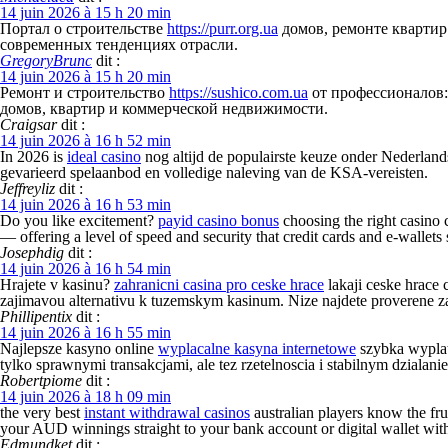
14 juin 2026 à 15 h 20 min
Портал о строительстве
https://purr.org.ua
домов, ремонте квартир 
современных тенденциях отрасли.
GregoryBrunc
dit :
14 juin 2026 à 15 h 20 min
Ремонт и строительство
https://sushico.com.ua
от профессионалов:
домов, квартир и коммерческой недвижимости.
Craigsar
dit :
14 juin 2026 à 16 h 52 min
In 2026 is
ideal casino
nog altijd de populairste keuze onder Nederland
gevarieerd spelaanbod en volledige naleving van de KSA-vereisten.
Jeffreyliz
dit :
14 juin 2026 à 16 h 53 min
Do you like excitement?
payid casino bonus
choosing the right casino 
— offering a level of speed and security that credit cards and e-wallets
Josephdig
dit :
14 juin 2026 à 16 h 54 min
Hrajete v kasinu?
zahranicni casina pro ceske hrace
lakaji ceske hrace 
zajimavou alternativu k tuzemskym kasinum. Nize najdete proverene 
Phillipentix
dit :
14 juin 2026 à 16 h 55 min
Najlepsze kasyno online
wyplacalne kasyna internetowe
szybka wyplat
tylko sprawnymi transakcjami, ale tez rzetelnoscia i stabilnym dzial
Robertpiome
dit :
14 juin 2026 à 18 h 09 min
the very best
instant withdrawal casinos
australian players know the fru
your AUD winnings straight to your bank account or digital wallet wi
Edmundket
dit :