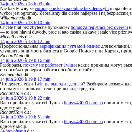
14 juin 2026 à 18 h 09 min
Nie kazdy wie, ze
europejskie kasyna online bez depozytu
moga oferow
wybor jest ogromny. Zebralismy dla ciebie najlepsze i najbezpieczniejs
Williameneda
dit :
14 juin 2026 à 18 h 10 min
Chcete hrat bez zbytecne byrokracie?
bonus za registraci bez overeni
um
— to jsou hlavni duvody, proc si tato casina ziskavaji stale vice prizniv
MichelLeads
dit :
14 juin 2026 à 18 h 12 min
Профессиональная
верификация гугл мой бизнес
для компаний, 
улучшить видимость бизнеса в Google Поиске и на Картах, при
RichardVum
dit :
14 juin 2026 à 19 h 16 min
Разбираем,
почему не работает 1win
и какие причины могут вызы
и способы проверки работоспособности сайта.
Kennethdak
dit :
14 juin 2026 à 19 h 17 min
Что делать, если
1win не выводит деньги
? Разбираем возможные 
столкнуться пользователи при выводе средств.
RichardTam
dit :
14 juin 2026 à 19 h 22 min
Ваш провідник у житті Луцька
https://43000.com.ua
новини міста, 
одному місці.
RichardTam
dit :
14 juin 2026 à 19 h 51 min
Ваш провідник у житті Луцька
https://43000.com.ua
новини міста, 
одному місці.
Aubreyphymn
dit :