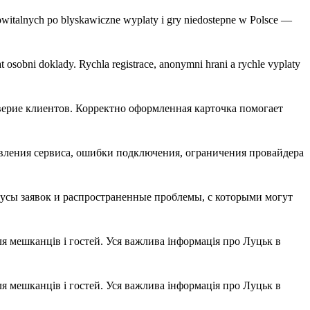
witalnych po blyskawiczne wyplaty i gry niedostepne w Polsce —
osobni doklady. Rychla registrace, anonymni hrani a rychle vyplaty
верие клиентов. Корректно оформленная карточка помогает
вления сервиса, ошибки подключения, ограничения провайдера
тусы заявок и распространенные проблемы, с которыми могут
 для мешканців і гостей. Уся важлива інформація про Луцьк в
 для мешканців і гостей. Уся важлива інформація про Луцьк в