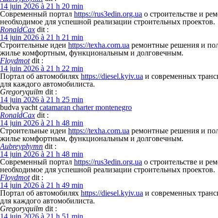
14 juin 2026 à 21 h 20 min
Современный портал
https://rus3edin.org.ua
о строительстве и ре
необходимое для успешной реализации строительных проектов.
RonaldCax
dit :
14 juin 2026 à 21 h 21 min
Строительные идеи
https://texha.com.ua
ремонтные решения и поле
жилье комфортным, функциональным и долговечным.
Floydmot
dit :
14 juin 2026 à 21 h 22 min
Портал об автомобилях
https://diesel.kyiv.ua
и современных трансп
для каждого автомобилиста.
Gregoryquilm
dit :
14 juin 2026 à 21 h 25 min
budva yacht
catamaran charter montenegro
RonaldCax
dit :
14 juin 2026 à 21 h 48 min
Строительные идеи
https://texha.com.ua
ремонтные решения и поле
жилье комфортным, функциональным и долговечным.
Aubreyphymn
dit :
14 juin 2026 à 21 h 48 min
Современный портал
https://rus3edin.org.ua
о строительстве и ре
необходимое для успешной реализации строительных проектов.
Floydmot
dit :
14 juin 2026 à 21 h 49 min
Портал об автомобилях
https://diesel.kyiv.ua
и современных трансп
для каждого автомобилиста.
Gregoryquilm
dit :
14 juin 2026 à 21 h 51 min