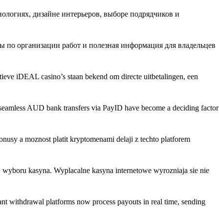
нологиях, дизайне интерьеров, выборе подрядчиков и
ы по организации работ и полезная информация для владельцев
tieve iDEAL casino’s staan bekend om directe uitbetalingen, een
, seamless AUD bank transfers via PayID have become a deciding factor
bonusy a moznost platit kryptomenami delaji z techto platforem
w wyboru kasyna. Wyplacalne kasyna internetowe wyrozniaja sie nie
tant withdrawal platforms now process payouts in real time, sending