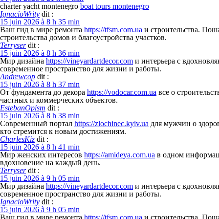
charter yacht montenegro
boat tours montenegro
IgnacioWrity
dit :
15 juin 2026 à 8 h 35 min
Ваш гид в мире ремонта
https://tfsm.com.ua
и строительства. Пош
строительства домов и благоустройства участков.
Terryser
dit :
15 juin 2026 à 8 h 36 min
Мир дизайна
https://vineyardartdecor.com
и интерьера с вдохновля
современное пространство для жизни и работы.
Andrewcop
dit :
15 juin 2026 à 8 h 37 min
От фундамента до декора
https://vodocar.com.ua
все о строительст
частных и коммерческих объектов.
EstebanOpism
dit :
15 juin 2026 à 8 h 38 min
Современный портал
https://zlochinec.kyiv.ua
для мужчин о здоров
кто стремится к новым достижениям.
CharlesKiz
dit :
15 juin 2026 à 8 h 41 min
Мир женских интересов
https://amideya.com.ua
в одном информаци
вдохновение на каждый день.
Terryser
dit :
15 juin 2026 à 9 h 05 min
Мир дизайна
https://vineyardartdecor.com
и интерьера с вдохновля
современное пространство для жизни и работы.
IgnacioWrity
dit :
15 juin 2026 à 9 h 05 min
Ваш гид в мире ремонта
https://tfsm.com.ua
и строительства. Пош