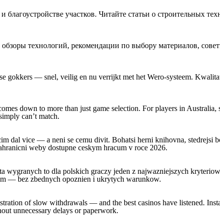
и благоустройстве участков. Читайте статьи о строительных тех
 обзоры технологий, рекомендации по выбору материалов, совет
se gokkers — snel, veilig en nu verrijkt met het Wero-systeem. Kwalita
comes down to more than just game selection. For players in Australia
 simply can’t match.
cim dal vice — a neni se cemu divit. Bohatsi herni knihovna, stedrejsi 
zahranicni weby dostupne ceskym hracum v roce 2026.
a wygranych to dla polskich graczy jeden z najwazniejszych kryterio
aniem — bez zbednych opoznien i ukrytych warunkow.
stration of slow withdrawals — and the best casinos have listened. Ins
thout unnecessary delays or paperwork.