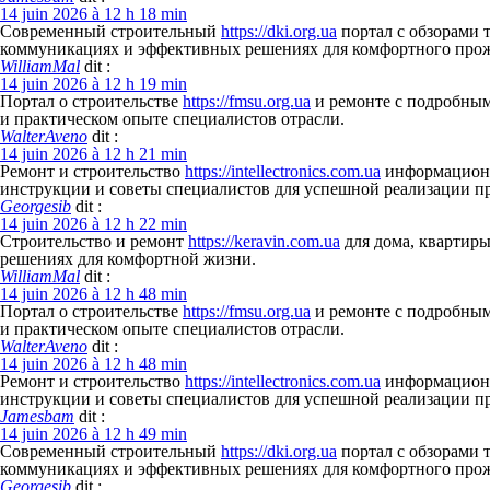
14 juin 2026 à 12 h 18 min
Современный строительный
https://dki.org.ua
портал с обзорами 
коммуникациях и эффективных решениях для комфортного про
WilliamMal
dit :
14 juin 2026 à 12 h 19 min
Портал о строительстве
https://fmsu.org.ua
и ремонте с подробным
и практическом опыте специалистов отрасли.
WalterAveno
dit :
14 juin 2026 à 12 h 21 min
Ремонт и строительство
https://intellectronics.com.ua
информационны
инструкции и советы специалистов для успешной реализации п
Georgesib
dit :
14 juin 2026 à 12 h 22 min
Строительство и ремонт
https://keravin.com.ua
для дома, квартиры
решениях для комфортной жизни.
WilliamMal
dit :
14 juin 2026 à 12 h 48 min
Портал о строительстве
https://fmsu.org.ua
и ремонте с подробным
и практическом опыте специалистов отрасли.
WalterAveno
dit :
14 juin 2026 à 12 h 48 min
Ремонт и строительство
https://intellectronics.com.ua
информационны
инструкции и советы специалистов для успешной реализации п
Jamesbam
dit :
14 juin 2026 à 12 h 49 min
Современный строительный
https://dki.org.ua
портал с обзорами 
коммуникациях и эффективных решениях для комфортного про
Georgesib
dit :