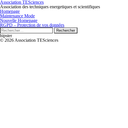
Association TESciences
Association des techniques energetiques et scientifiques
Homepage
Maintenance Mode
Nouvelle Homepage
RGPD – Protection de vos données
Rechercher :
hipster
© 2026 Association TESciences