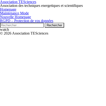
Association TESciences
Association des techniques energetiques et scientifiques
Homepage
Maintenance Mode
Nouvelle Homepage
RGPD – Protection de vos données
Rechercher :
watch
© 2026 Association TESciences